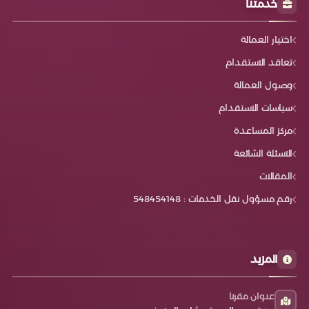
خدمتنا
بالهدوء، الطاعة، والرغبة في التعلم. تكلفة الاستقدام من
nationalities for domestic workers in Saudi Arabia in
أوغندا في 2025 تعد من الأفضل اقتصاديًا، مع حزم تشمل
2025 includes a variety of skilled and reliable options.
التدريب والاستبدال والفحص الطبي. مدة استخراج العمالة: 25
Filipino and Indonesian workers offer strong
اختيار العمالة
إلى 40 يومًا. مقارنة الأسعار بين الفلبين وكينيا وأوغندا &bull;
experience and high quality. Sri Lankan workers
الفلبين = الأعلى سعرًا بسبب التدريب واللغة والخبرة. &bull;
تعاقد الاستقدام
provide a balance of cost and performance, while
كينيا = متوسط الأسعار مع جودة ثابتة. &bull; أوغندا = الأقل
Bangladeshi and Ugandan domestic workers offer
تكلفة والأسرع في الإجراءات. كيف تختار الدولة المناسبة؟ يعتمد
وصول العمالة
affordability with solid work ethic. With the Saudi
الاختيار على متطلباتك: &bull; لو تهمك اللغة، الخبرة، والاحترافية
market becoming more organized, families now have
سياسات الاستقدام
&rarr; الفلبين. &bull; لو تبحث عن جودة جيدة وسعر معقول
clearer and more reliable choices. Choosing a trusted
&rarr; كينيا. &bull; لو الأولوية لسرعة الوصول والتكلفة
recruitment agency is just as important as choosing
مركز المساعدة
المنخفضة &rarr; أوغندا. اختيار مكتب استقدام موثوق أهم
the worker&rsquo;s nationality. The future of domestic
من اختيار الدولة نفسها، لأنه يضمن لك مصداقية السعر، التزام
الاسئلة الشائعة
labor in Saudi Arabia looks more stable, structured,
القوانين، وضمان استبدال العاملة عند الحاجة. بهذه المقارنة
and supportive &mdash; allowing families to hire
تستيطع رؤية الفوارق بوضوح واتخاذ قرار يوازن بين الجودة
المقالات
with confidence.
والتكلفة ويضمن راحة واستقرار منزلك.
رقم مسؤول نقل الخدمات : 548454148
المزيد
عنوان مقرنا