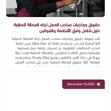
حقوق وواجبات صاحب العمل تجاه العمالة المنزلية:
دليل شامل وفق الأنظمة والقوانين
تُعد معرفة حقوق وواجبات صاحب العمل تجاه العمالة المنزلية
أمرًا أساسيًا لكل من يستقدم عاملة أو عاملًا منزليًا، ليس فقط
لتجنب المخالفات القانونية، بل لضمان علاقة عمل مستقرة
وإنسانية تحقق الفائدة للطرفين. فالعمالة المنزلية تلعب دورًا
مهمًا في حياة الأسر، والقانون وضع إطارًا واضحًا ينظم هذه
العلاقة. أولًا: حقوق العمالة المنزلية يجب على صاحب العمل
الالتزام بمجموعة من الحقوق التي كفلتها الأنظمة الرسمية،
وأي إخلال بها قد يعرّضه للمساءلة القانونية. الأجر الشهري من
حق العامل المنزلي الحصول على راتبه المتفق عليه كاملًا وفي
موعده المحدد دون تأخير أو خصم غير مبرر. تأخير الرواتب من
December 15,2025
أكثر المخالفات شيوعًا وأشدها عقوبة. ساعات العمل والراحة
يجب تحديد ساعات العمل بشكل معقول، مع منح العامل
المنزلي وقتًا كافيًا للراحة اليومية والنوم، بالإضافة إلى يوم راحة
أسبوعي حسب ما تنص عليه اللوائح. السكن والطعام من
واجبات صاحب العمل توفير سكن مناسب وآمن للعمالة المنزلية،
مع تقديم الطعام أو بدل الطعام وفق الاتفاق. الرعاية