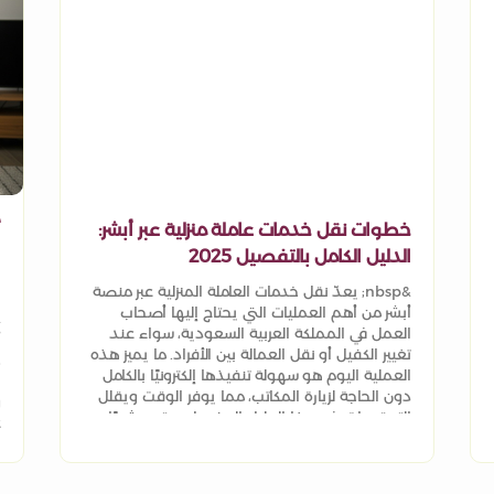
خطوات نقل خدمات عاملة منزلية عبر أبشر:
أ
الدليل الكامل بالتفصيل 2025
ا
&nbsp; يعدّ نقل خدمات العاملة المنزلية عبر منصة
أبشر من أهم العمليات التي يحتاج إليها أصحاب
العمل في المملكة العربية السعودية، سواء عند
تغيير الكفيل أو نقل العمالة بين الأفراد. ما يميز هذه
خ
العملية اليوم هو سهولة تنفيذها إلكترونيًا بالكامل
ا
دون الحاجة لزيارة المكاتب، مما يوفر الوقت ويقلل
و
التعقيدات. في هذا الدليل المفصل، ستجد شرحًا
ع
واضحًا لكيفية إتمام خطوات نقل خدمات عاملة
م
منزلية عبر أبشر بالتفصيل، إضافة إلى المتطلبات،
م
الشروط، والرسوم، وأهم النصائح لضمان نجاح
و