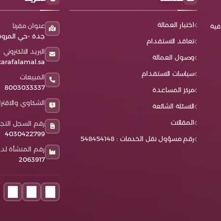
إقامتها بمنزلك. • خصص لها مكان للنوم، تتمتع فيه
ف
وذلك للحفاظ على طاقة العامل واحترامًا لإنسانیتھ،
بالخوصية. • ووفر لها طعام جيد كطعام أهل منزلك،
ا
ولكي یستطیع إكمال أداء مھامھ الیومیة بأفضل
فقد أوصانا رسول الله صلى الله عليه وسلم
ل
اختيار العمالة
صورة ممكنة وبأعلى كفاءة. ● الراحة الأسبوعیة:
عنوان مقرنا
فية
بإكرامهم، وحسن التعامل معهم. • فاحترام العاملة
ت
بجانب الراحة الیومیة فمن حق العامل أیضًا الحصول
جدة -حي المروة 
المنزلية دليل على إنسانيتك وطيب أصلك وحسن
ت
تعاقد الاستقدام
على راحة أسبوعیة لیعید شحن طاقتھ، فلابد
خلقك. تاسعًا حدد الشروط التي تناسبك منذ البداية •
ا
البريد الالكتروني
تخصیص یوم للراحة أسبوعیًا، تسقط المھام فیھ
وصول العمالة
لكل منزل طبيعة وقواعد خاصة به تميزه، وعلى
ا
arafalamal.sa
عن العامل بشكل كامل، ویُصبح حر تمامًا في قضاء
العمالة المنزلية التأقلم سريعًا مع هذه القواعد. •
ا
وقت فراغھ كما یحب. ● تجدید العقد: في حال
سياسات الاستقدام
المبيعات
لكي تُدرك تمامًا طرق التعامل والتواصل مع أصحاب
ل
إكمال العامل سنتین في الخدمة المنزلیة وأراد تجدید
المنزل. • حدد الشروط التي تناسبك بشكل واضح منذ
و
8003033337
مركز المساعدة
عقده مرة أخرى، فحینھا یحق لھ الحصول على إجازة
البداية، والعمالة المنزلية تكن مُلزمة تمامًا بتطبيق
س
طویلة مدفوعة الأجر، لا تزید عن ثلاثین یوم. ● الإجازة
الشكاوي والاقتر
هذه الشروط. • على سبيل المثال يُمنع استخدام
ا
الاسئلة الشائعة
المرضیة: یحترم القانون السعودي الحقوق الطبیة
الهاتف المحمول إلا في ساعات محددة في اليوم. •
ب
والصحیة للعامل بشكل خاص، فالعامل إذا ثبت
المقالات
رقم السجل التجا
أو يُمنع تناول الأطفال لأي أطعمة مُصنعة وغير
ف
إصابتھ بأحد الأمراض وكان بحاجة ماسة للعلاج، ففي
صحية، وهكذا. • وكلما كنت أكثر وضوحًا وأكثر
4030422799
ا
ھذه الحالة علیھ تقدیم تقریر طبي یثبت حالتھ،
رقم مسؤول نقل الخدمات : 548454148
تفصيلًا عند وضع شروطك، كلما كان التواصل
ف
وسیحصل على إجازة مرضیة مدفوعة الأجر، بشرط ألا
رقم المنشأة لدى
والتعامل مع العمالة أيسر وأفضل. عاشرًا عقد
ق
تزید عن ثلاثین یوم. ● الرعایة الصحیة: بجانب حق
2063917
العمل إلزامي • تبعًا للقانون السعودي، فعقد العمل
ن
العامل في الإجازات المرضیة، فیحق لھ أیضًا
إلزامي، ومكتب ترف الأعمال&nbsp; المنزلية
ا
الحصول على الرعایة الصحیة المتكاملة، فیتم متابعة
للاستقدام يكن مسؤول تمامًا عن كافة الأعمال
و
حالتھ الصحیة عن قرب تبعًا للأنظمة والتعلیمات
الرسمية، لكي تحصل على عمالة منزلية مُسجلة
ب
الصحیة بالمملكة، للحفاظ على سلامتھ، وعلى سلامة
بطريقة شرعية تمامًا، ويكن العقد متوافق مع قانون
س
صاحب العمل أیضًا وأفراد أسرتھ. ● انتھاء العقد
العمل السعودي. • والعقد ضروري لبيان حقوق
ا
بوفاة أحد الطرفین: العمالة المنزلیة لا تورث، فإذا
وواجبات العمالة المنزلية. • وللحفاظ على سلامة كل
ا