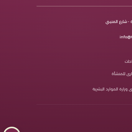
ي اختيار الأنسب لك ولاحتياجاتك. • فمكتب ترف
لأعمال المنزلية للاستقدام يقم باختيار الأفضل، تبعًا
ظروف الأسرة المادية والاجتماعية وغيره. ثالثًا
حديد المهام • قم بتسجيل المهام المنزلية التي
- شارع المنيني
حتاج إليها بشكل دقيق، ومن ثم حدد المهارات
للابد توافرها بالعمالة المنزلية من أجل القيام بهذه
لمهام بالصورة الأنسب. • وعند اختيار العمالة
info@t
لمنزلية عليك الأخذ في الاعتبار توافر هذه المهارات،
أنها ستساعدك كثيرًا في إتمام العمل بالمنزل بمهارة
كفاءة شديدة، وفي أسرع وقت ممكن. • فعلى
بيل المثال مهارة الطبخ من المهارات الهامة اللابد
احات
لتأكد منها إذا كنت تعتمد على العاملة بشكل كامل
هذا الأمر. • وإذا كان أحد أفراد الأسرة من المسنين،
رى للمنشأة
من الجيد اختيار عمالة منزلية لديها خبرة بمجال
لتمريض. رابعًا فحص الجانب الأمني • من الضروري
حص الجانب الأمني للعاملة المنزلية بدقة شديدة
 وزارة الموارد البشرية
بل استقدامها، وذلك للتأكد من كون سجلها الأمني
ظيف للغاية. • فالعاملة تظل مع أفراد الأسرة طوال
لوقت، ولذلك من الضروري أن تكن أمينة تمامًا،
جديرة بالثقة. • ومكتب ترف الأعمال للاستقبال يقم
متابعة هذا الأمر بشكل خاص، فلكل عاملة منزلية
جل أمني خاص بها، موثق من الجهات الأمنية
لرسمية. • وقبل الحصول على تصريح العمل يتم
لتأكد من خلو سجلها تمامًا من الشبهات الجنائية،